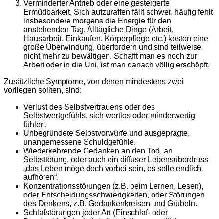
Verminderter Antrieb oder eine gesteigerte
Ermüdbarkeit. Sich aufzuraffen fällt schwer, häufig fehlt
insbesondere morgens die Energie für den
anstehenden Tag. Alltägliche Dinge (Arbeit,
Hausarbeit, Einkaufen, Körperpflege etc.) kosten eine
große Überwindung, überfordern und sind teilweise
nicht mehr zu bewältigen. Schafft man es noch zur
Arbeit oder in die Uni, ist man danach völlig erschöpft.
Zusätzliche Symptome
, von denen mindestens zwei
vorliegen sollten, sind:
Verlust des Selbstvertrauens oder des
Selbstwertgefühls, sich wertlos oder minderwertig
fühlen.
Unbegründete Selbstvorwürfe und ausgeprägte,
unangemessene Schuldgefühle.
Wiederkehrende Gedanken an den Tod, an
Selbsttötung, oder auch ein diffuser Lebensüberdruss
„das Leben möge doch vorbei sein, es solle endlich
aufhören“.
Konzentrationsstörungen (z.B. beim Lernen, Lesen),
oder Entscheidungsschwierigkeiten, oder Störungen
des Denkens, z.B. Gedankenkreisen und Grübeln.
Schlafstörungen jeder Art (Einschlaf- oder